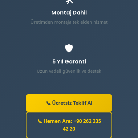
Montaj Dahil
Üretimden montaja tek elden hizmet
🛡️
5 Yıl Garanti
Uzun vadeli güvenlik ve destek
📞 Ücretsiz Teklif Al
📞 Hemen Ara: +90 262 335
42 20