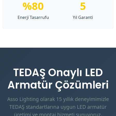
%80
5
Enerji Tasarrufu
Yıl Garanti
TEDAŞ Onaylı LED
Armatür Çözümleri
Asso Lighting olarak 15 yıllık deneyimimizle
TEDAŞ standartlarına uygun LED armatür
üretimi ve montaj hizmeti sunuyoruz.