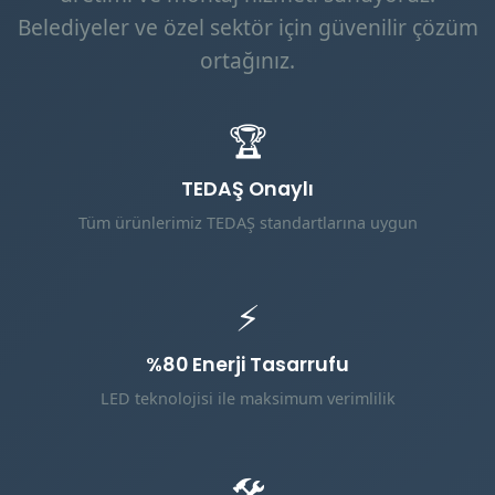
Belediyeler ve özel sektör için güvenilir çözüm
ortağınız.
🏆
TEDAŞ Onaylı
Tüm ürünlerimiz TEDAŞ standartlarına uygun
⚡
%80 Enerji Tasarrufu
LED teknolojisi ile maksimum verimlilik
🛠️