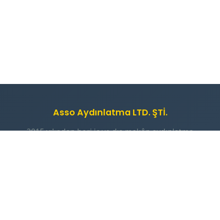
Asso Aydınlatma LTD. ŞTİ.
2015 yılından beri iç ve dış mekân aydınlatma
armatürleri, endüstriyel tip aydınlatma armatürleri,
ledli aydınlatma armatürleri üretimi yapan güvenilir
çözüm ortağınız.
📞 +90 262 335 42 20
✉️ info@tedasledarmatur.com